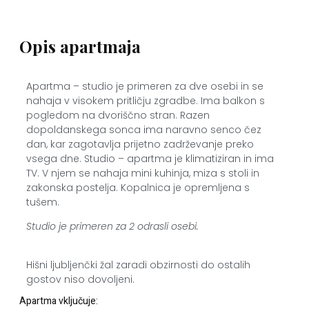
Opis apartmaja
Apartma – studio je primeren za dve osebi in se
nahaja v visokem pritličju zgradbe. Ima balkon s
pogledom
na
dvoriščno stran. Razen
dopoldanskega sonca ima naravno senco čez
dan, kar zagotavlja prijetno zadrževanje preko
vsega dne. Studio – apartma je klimatiziran in ima
TV. V njem se nahaja mini kuhinja, miza s stoli in
zakonska postelja. Kopalnica je opremljena s
tušem.
Studio je primeren za 2 odrasli osebi.
Hišni ljubljenčki žal zaradi obzirnosti do ostalih
gostov niso dovoljeni.
Apartma vključuje: