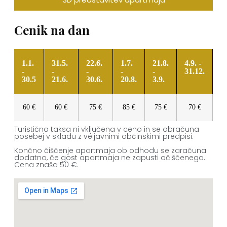
Cenik na dan
1.1.
31.5.
22.6.
1.7.
21.8.
4.9. -
-
-
-
-
-
31.12.
30.5
21.6.
30.6.
20.8.
3.9.
60 €
60 €
75 €
85 €
75 €
70 €
Turistična taksa ni vključena v ceno in se obračuna
posebej v skladu z veljavnimi občinskimi predpisi.
Končno čiščenje apartmaja ob odhodu se zaračuna
dodatno, če gost apartmaja ne zapusti očiščenega.
Cena znaša 50 €.