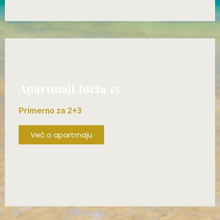
ŽE OD 70€/DAN!
Apartmaji Ineta 15
Primerno za 2+3
Več o apartmaju
ŽE OD 80€/DAN!