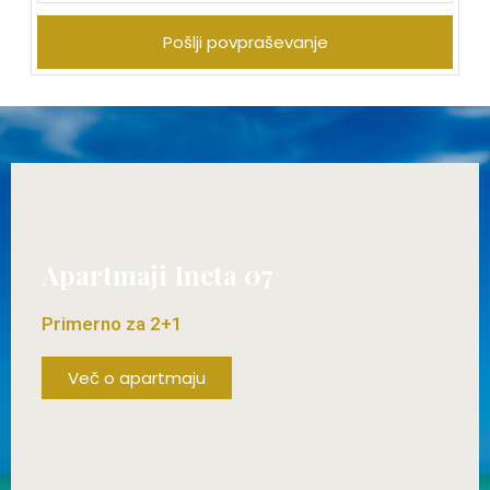
Pošlji povpraševanje
Apartmaji Ineta 07
Primerno za 2+1
Več o apartmaju