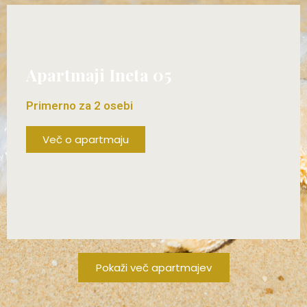
Apartmaji Ineta 05
Primerno za 2 osebi
Več o apartmaju
ŽE OD 60€/DAN!
Pokaži več apartmajev