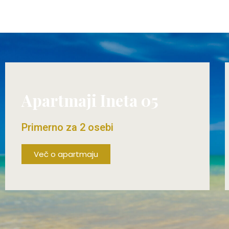
Apartmaji Ineta 05
Primerno za 2 osebi
Več o apartmaju
ŽE OD 60€/DAN!