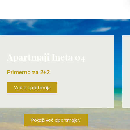
Apartmaji Ineta 04
Primerno za 2+2
Več o apartmaju
ŽE OD 80€/DAN!
Pokaži več apartmajev