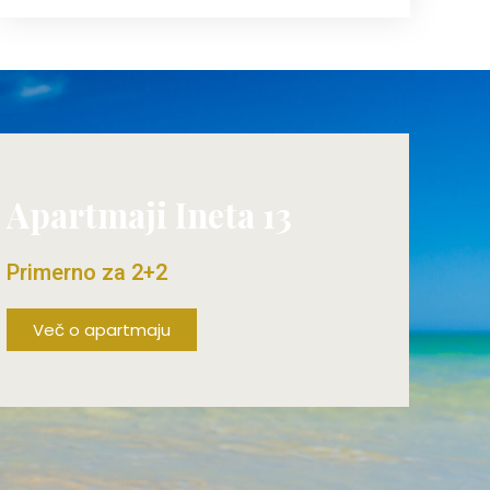
Apartmaji Ineta 13
Primerno za 2+2
Več o apartmaju
ŽE OD 80€/DAN!