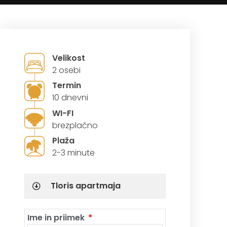
Velikost
2 osebi
Termin
10 dnevni
WI-FI
brezplačno
Plaža
2-3 minute
Tloris apartmaja
Ime in priimek