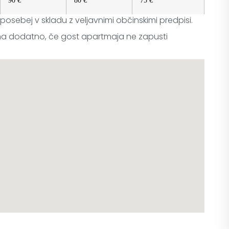
90 €
80 €
75 €
posebej v skladu z veljavnimi občinskimi predpisi.
a dodatno, če gost apartmaja ne zapusti