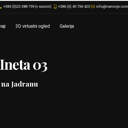
+385 (0)23 388 759 (v sezoni)
+386 (0) 40 736 423
info@namorje.co
aji
3D virtualni ogled
Galerija
Ineta 03
 na Jadranu