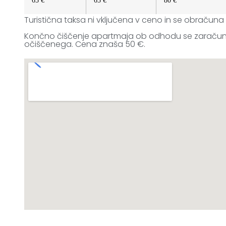
65 €
65 €
80 €
Turistična taksa ni vključena v ceno in se obračuna 
Končno čiščenje apartmaja ob odhodu se zaračun
očiščenega. Cena znaša 50 €.