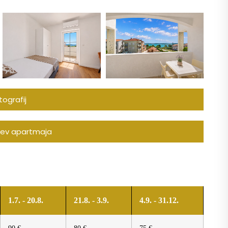
ografij
tev apartmaja
1.7. - 20.8.
21.8. - 3.9.
4.9. - 31.12.