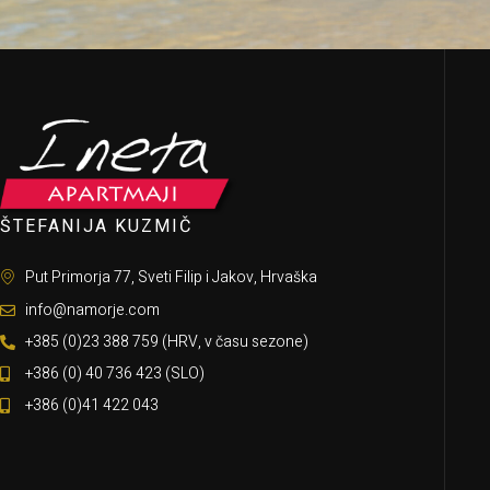
ŠTEFANIJA KUZMIČ
Put Primorja 77, Sveti Filip i Jakov, Hrvaška
info@namorje.com
+385 (0)23 388 759 (HRV, v času sezone)
+386 (0) 40 736 423 (SLO)
+386 (0)41 422 043