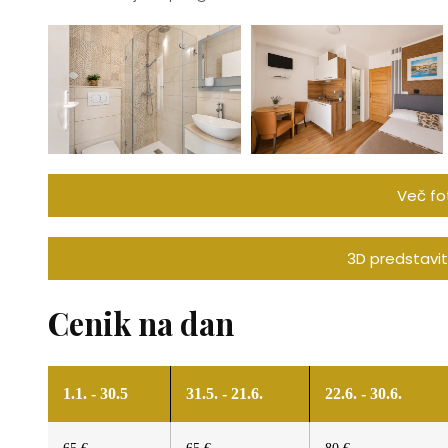
Več fot
3D predstavi
Cenik na dan
1.1. - 30.5
31.5. - 21.6.
22.6. - 30.6.