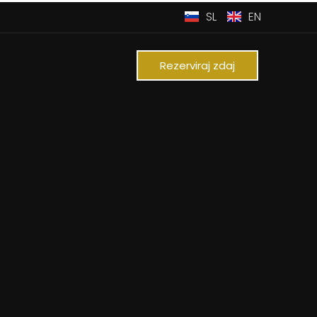
SL
EN
m
Rezerviraj zdaj